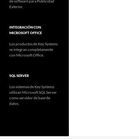
de software para Publicidad
Exterior.
INTEGRACIÓN CON
MICROSOFT OFFICE
Los productos de Key Systems
se integran completamente
con Microsoft Office.
SQL SERVER
Los sistemas de Key Systems
utilizan Microsoft SQL Server
como servidor de base de
datos.