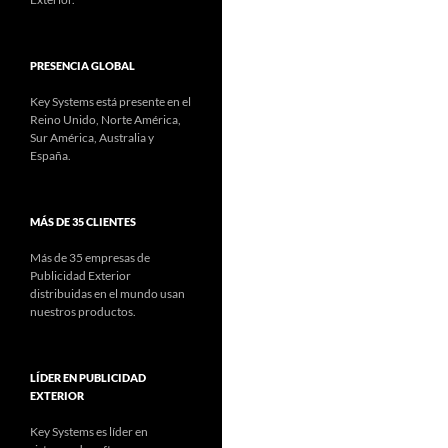
PRESENCIA GLOBAL
Key Systems está presente en el
Reino Unido, Norte América,
Sur América, Australia y
España.
MÁS DE 35 CLIENTES
Más de 35 empresas de
Publicidad Exterior
distribuidas en el mundo usan
nuestros productos.
LÍDER EN PUBLICIDAD
EXTERIOR
Key Systems es líder en