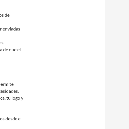
os de
er enviadas
es,
a de que el
permite
cesidades,
a, tu logo y
vos desde el