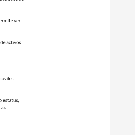
ermite ver
 de activos
móviles
o estatus,
ar.