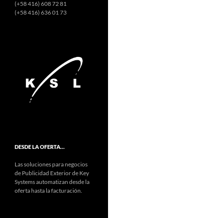
(+58 416) 608 72 81
(+58 416) 636 01 73
DESDE LA OFERTA…
Las soluciones para negocios
de Publicidad Exterior de Key
Systems automatizan desde la
oferta hasta la facturación.