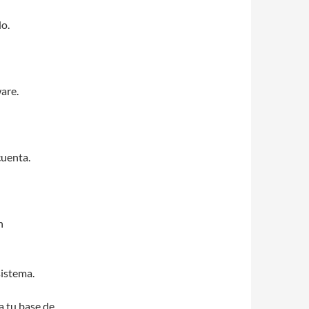
do.
are.
cuenta.
n
sistema.
a tu base de