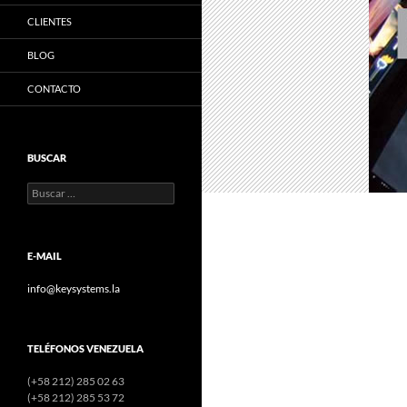
CLIENTES
BLOG
CONTACTO
BUSCAR
Buscar:
E-MAIL
info@keysystems.la
TELÉFONOS VENEZUELA
(+58 212) 285 02 63
(+58 212) 285 53 72