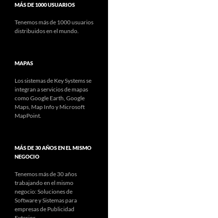
MÁS DE 1000 USUARIOS
Tenemos más de 1000 usuarios
distribuidos en el mundo.
MAPAS
Los sistemas de Key Systems se
integran a servicios de mapas
como Google Earth, Google
Maps, Map Info y Microsoft
MapPoint.
MÁS DE 30 AÑOS EN EL MISMO
NEGOCIO
Tenemos más de 30 años
trabajando en el mismo
negocio: Soluciones de
Software y Sistemas para
empresas de Publicidad
Exterior.