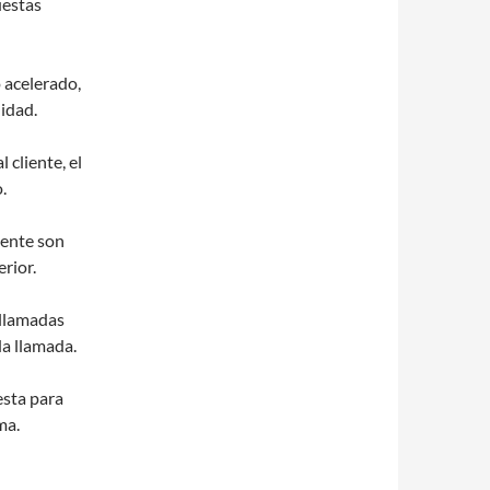
uestas
 acelerado,
idad.
 cliente, el
.
iente son
rior.
 llamadas
da llamada.
sta para
ma.