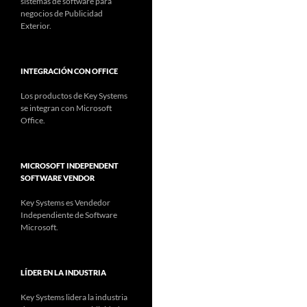
sistemas de software para
negocios de Publicidad
Exterior.
INTEGRACIÓN CON OFFICE
Los productos de Key Systems
se integran con Microsoft
Office.
MICROSOFT INDEPENDENT
SOFTWARE VENDOR
Key Systems es Vendedor
Independiente de Software
Microsoft.
LÍDER EN LA INDUSTRIA
Key Systems lidera la industria