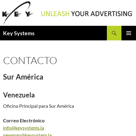
Saltar
al
contenido
Buscar
Key Systems
MENÚ
PRINCI
CONTACTO
Sur América
Venezuela
Oficina Principal para Sur América
Correo Electrónico
info@keysystems.la
newman@keysystem.la